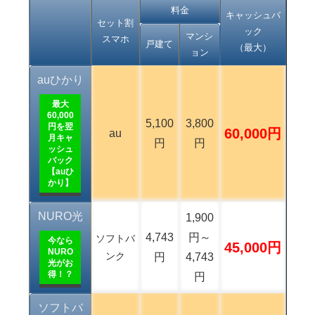
料金
キャッシュバ
セット割
ック
マンシ
スマホ
戸建て
（最大）
ョン
auひかり
最大
60,000
5,100
3,800
円を翌
60,000円
au
月キャ
円
円
ッシュ
バック
【auひ
かり】
NURO光
1,900
4,743
円～
ソフトバ
今なら
45,000円
NURO
ンク
円
4,743
光がお
得！？
円
ソフトバ