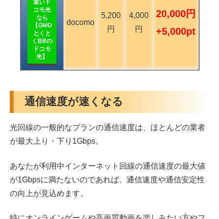
速いド
コモ光
20,000円
5,200
4,000
なら
docomo
【GMO
円
円
+5,000pt
とくと
くBBの
ドコモ
光】
通信速度が速くなる
光回線の一般的なプランの通信速度は、ほとんどの業者
が最大上り・下り1Gbps。
あなたが利用中インターネット回線の通信速度の最大値
が1Gbpsに満たないのであれば、通信速度や通信安定性
の向上が見込めます。
特にオンラインゲームや高画質動画を楽しみたい方やフ