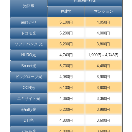
月額利用料金
光回線
戸建て
マンション
auひかり
5,100円
4,050円
ドコモ光
5,200円
4,000円
ソフトバンク 光
5,200円
3,800円
NURO光
4,743円
1,900円～4,743円
So-net光
5,700円
4,480円
ビッグローブ光
4,980円
3,980円
OCN光
5,100円
3,600円
エキサイト光
4,360円
3,360円
@nifty光
5,200円
3,980円
DTI光
4,800円
3,600円
ぷらら光
4,800円
3,600円