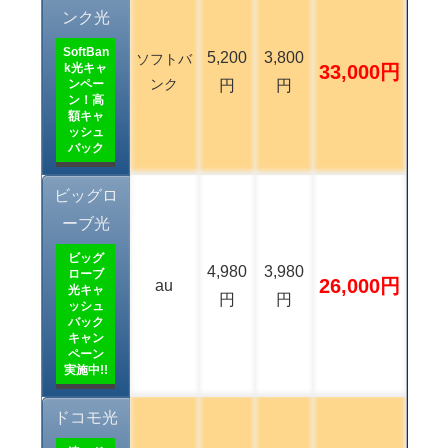
ンク光
SoftBan
5,200
3,800
ソフトバ
k光キャ
33,000円
ンク
ンペー
円
円
ン！高
額キャ
ッシュ
バック
ビッグロ
ーブ光
ビッグ
4,980
3,980
ローブ
26,000円
au
光キャ
円
円
ッシュ
バック
キャン
ペーン
実施中!!
ドコモ光